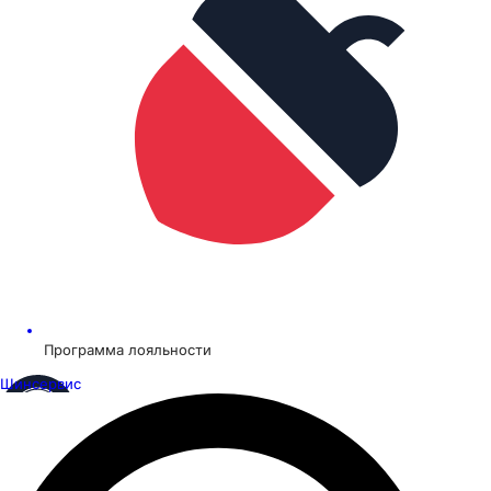
Программа лояльности
Шинсервис