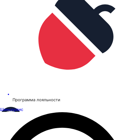
Программа лояльности
Шинсервис