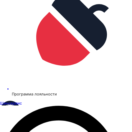
Программа лояльности
Шинсервис