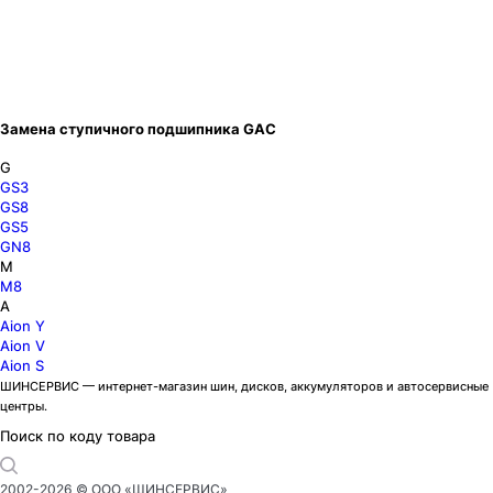
Замена ступичного подшипника GAC
G
GS3
GS8
GS5
GN8
M
M8
A
Aion Y
Aion V
Aion S
ШИНСЕРВИС — интернет-магазин шин, дисков, аккумуляторов и автосервисные
центры.
Поиск по коду товара
2002-
2026
© ООО «ШИНСЕРВИС»