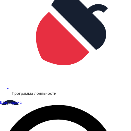
Программа лояльности
Шинсервис