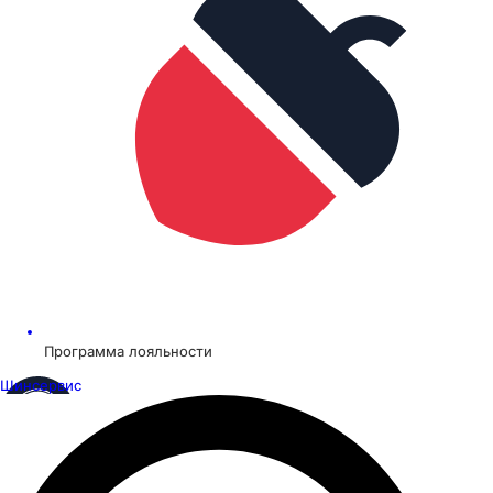
Программа лояльности
Шинсервис