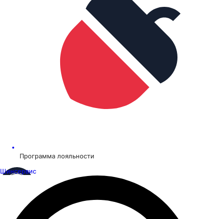
Программа лояльности
Шинсервис