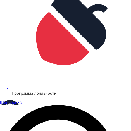
Программа лояльности
Шинсервис