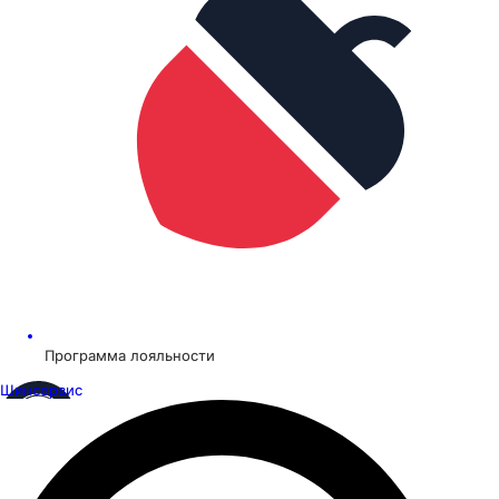
Программа лояльности
Шинсервис