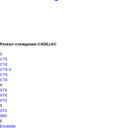
Развал-схождение CADILLAC
C
CT5
CT4
CTS-V
CTS
CT6
X
XT4
XT6
XT5
S
STS
SRX
E
Escalade