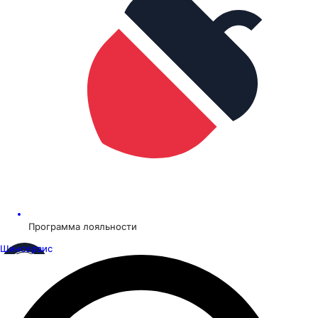
Программа лояльности
Шинсервис