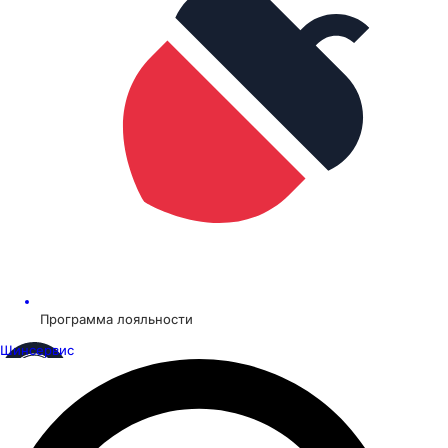
Программа лояльности
Шинсервис