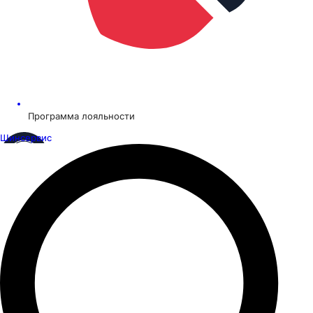
Программа лояльности
Шинсервис