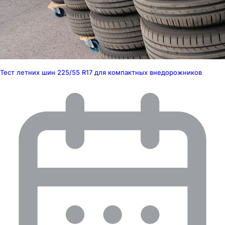
Тест летних шин 225/55 R17 для компактных внедорожников