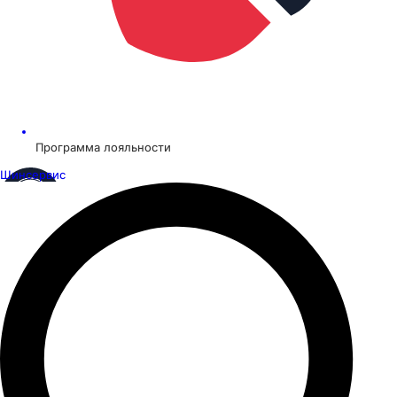
Программа лояльности
Шинсервис