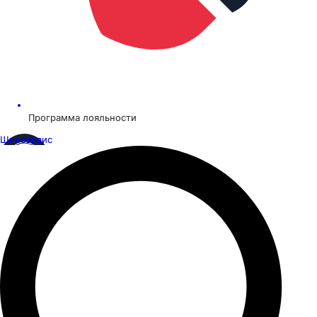
Программа лояльности
Шинсервис