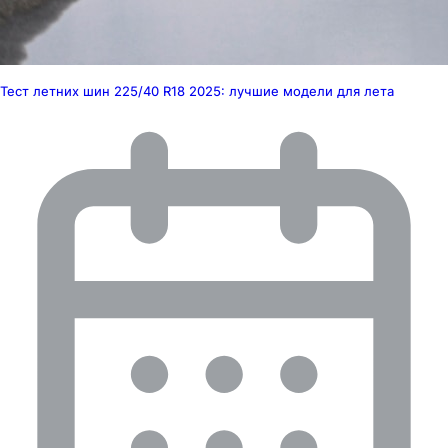
Тест летних шин 225/40 R18 2025: лучшие модели для лета