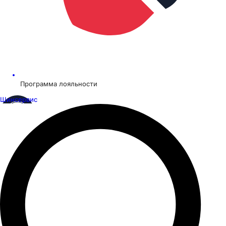
Программа лояльности
Шинсервис