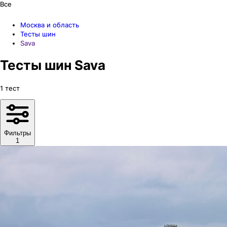
Все
Москва и область
Тесты шин
Sava
Тесты шин Sava
1
тест
Фильтры
1