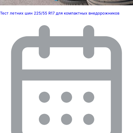
Тест летних шин 225/55 R17 для компактных внедорожников