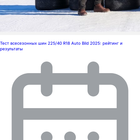
Тест всесезонных шин 225/40 R18 Auto Bild 2025: рейтинг и
результаты