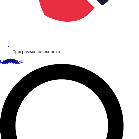
Программа лояльности
Шинсервис