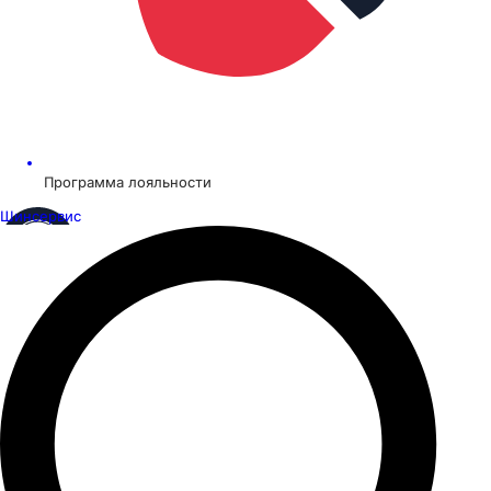
Программа лояльности
Шинсервис