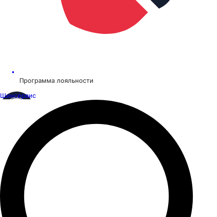
Программа лояльности
Шинсервис