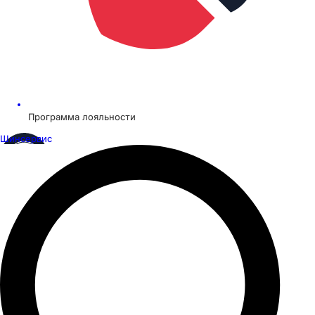
Программа лояльности
Шинсервис