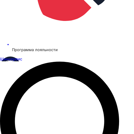
Программа лояльности
Шинсервис