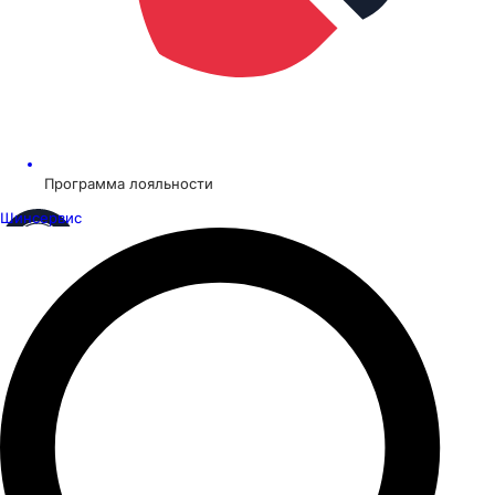
Программа лояльности
Шинсервис