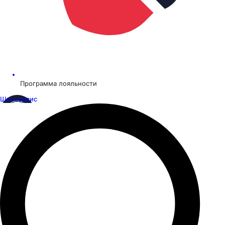
Программа лояльности
Шинсервис