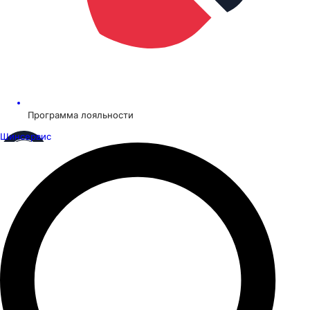
Программа лояльности
Шинсервис