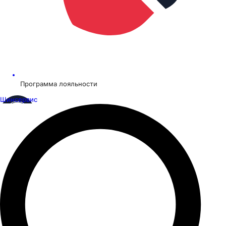
Программа лояльности
Шинсервис