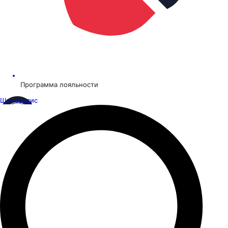
Программа лояльности
Шинсервис