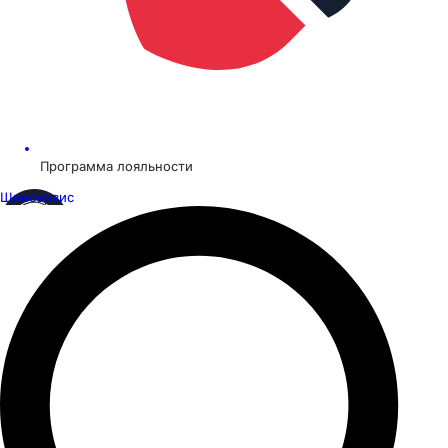
Программа лояльности
Шинсервис