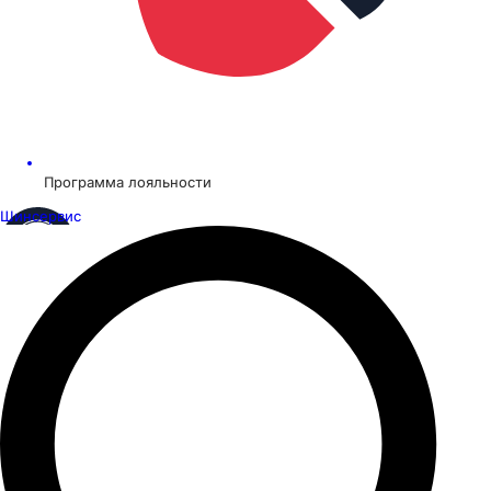
Программа лояльности
Шинсервис