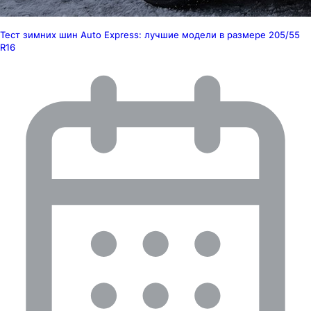
Тест зимних шин Auto Express: лучшие модели в размере 205/55
R16