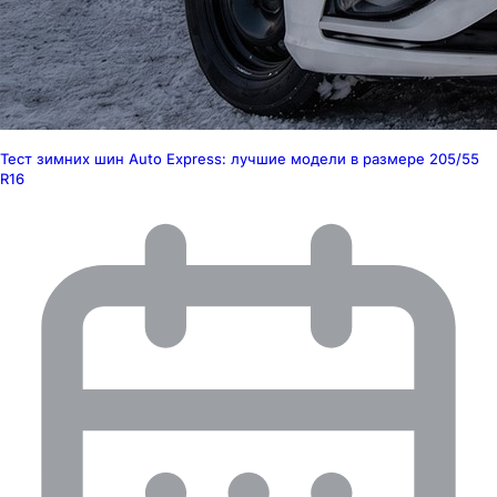
Тест зимних шин Auto Express: лучшие модели в размере 205/55
R16