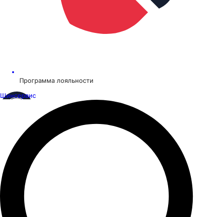
Программа лояльности
Шинсервис