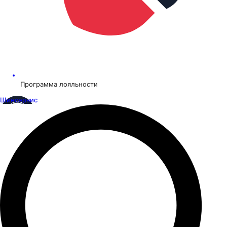
Программа лояльности
Шинсервис