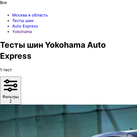
Все
Москва и область
Тесты шин
Auto Express
Yokohama
Тесты шин Yokohama Auto
Express
1
тест
Фильтры
2