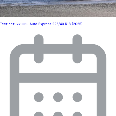
Тест летних шин Auto Express 225/40 R18 (2025)