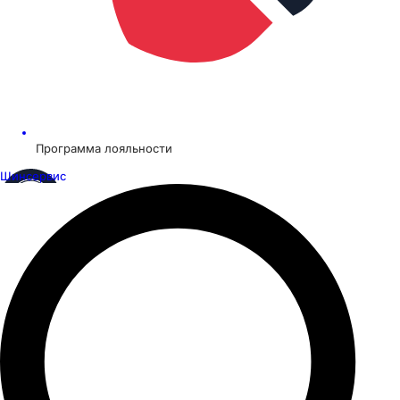
Программа лояльности
Шинсервис