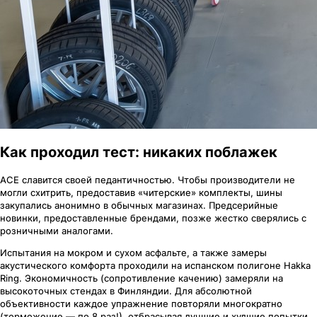
Как проходил тест: никаких поблажек
ACE славится своей педантичностью. Чтобы производители не
могли схитрить, предоставив «читерские» комплекты, шины
закупались анонимно в обычных магазинах. Предсерийные
новинки, предоставленные брендами, позже жестко сверялись с
розничными аналогами.
Испытания на мокром и сухом асфальте, а также замеры
акустического комфорта проходили на испанском полигоне Hakka
Ring. Экономичность (сопротивление качению) замеряли на
высокоточных стендах в Финляндии. Для абсолютной
объективности каждое упражнение повторяли многократно
(торможение — по 8 раз!), отбрасывая лучшие и худшие попытки.