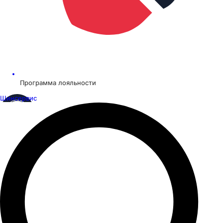
Программа лояльности
Шинсервис