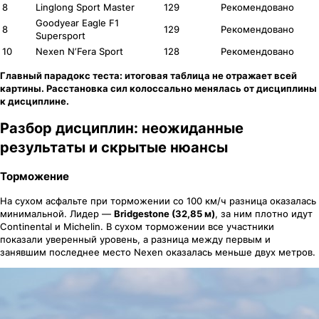
8
Linglong Sport Master
129
Рекомендовано
Goodyear Eagle F1
8
129
Рекомендовано
Supersport
10
Nexen N’Fera Sport
128
Рекомендовано
Главный парадокс теста: итоговая таблица не отражает всей
картины. Расстановка сил колоссально менялась от дисциплины
к дисциплине.
Разбор дисциплин: неожиданные
результаты и скрытые нюансы
Торможение
На сухом асфальте при торможении со 100 км/ч разница оказалась
минимальной. Лидер —
Bridgestone (32,85 м)
, за ним плотно идут
Continental и Michelin. В сухом торможении все участники
показали уверенный уровень, а разница между первым и
занявшим последнее место Nexen оказалась меньше двух метров.