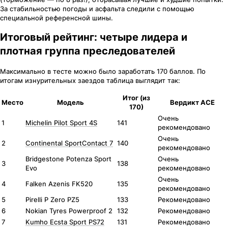
За стабильностью погоды и асфальта следили с помощью
специальной референсной шины.
Итоговый рейтинг: четыре лидера и
плотная группа преследователей
Максимально в тесте можно было заработать 170 баллов. По
итогам изнурительных заездов таблица выглядит так:
Итог (из
Место
Модель
Вердикт ACE
170)
Очень
1
Michelin Pilot Sport 4S
141
рекомендовано
Очень
2
Continental SportContact 7
140
рекомендовано
Bridgestone Potenza Sport
Очень
3
138
Evo
рекомендовано
Очень
4
Falken Azenis FK520
135
рекомендовано
5
Pirelli P Zero PZ5
133
Рекомендовано
6
Nokian Tyres Powerproof 2
132
Рекомендовано
7
Kumho Ecsta Sport PS72
131
Рекомендовано