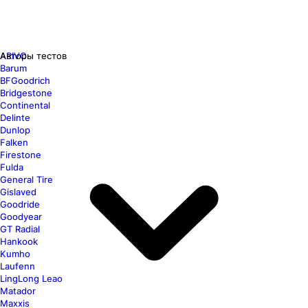
ARIVO
Авторы тестов
Barum
BFGoodrich
Bridgestone
Continental
Delinte
Dunlop
Falken
Firestone
Fulda
General Tire
Gislaved
Goodride
Goodyear
GT Radial
Hankook
Kumho
Laufenn
LingLong Leao
Matador
Maxxis