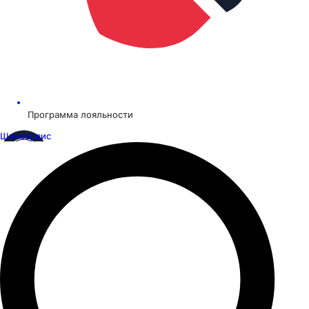
Программа лояльности
Шинсервис