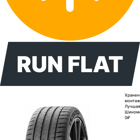
Хранен
монтаж
Лучшая
Шином
0₽