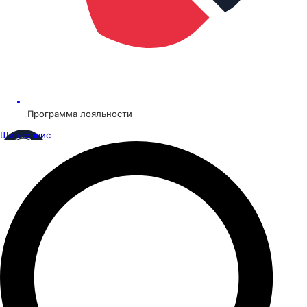
Программа лояльности
Шинсервис