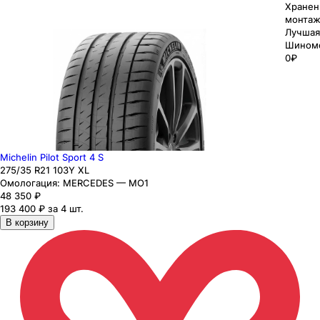
Хранен
монтаж
Лучшая
Шином
0₽
Michelin Pilot Sport 4 S
275
/35
R21
103
Y
XL
Омологация:
MERCEDES — MO1
48 350
₽
193 400 ₽ за 4 шт.
В корзину