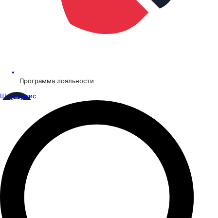
Программа лояльности
Шинсервис