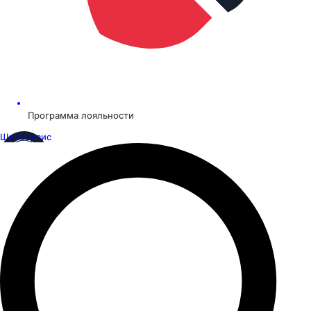
Программа лояльности
Шинсервис