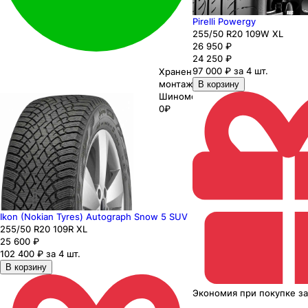
Pirelli Powergy
255
/50
R20
109
W
XL
26 950
₽
24 250
₽
97 000 ₽ за 4 шт.
Хранение до
монтажа 0₽
В корзину
Шиномонтаж
0₽
Ikon (Nokian Tyres) Autograph Snow 5 SUV
255
/50
R20
109
R
XL
25 600
₽
102 400 ₽ за 4 шт.
В корзину
Экономия
при покупке
з