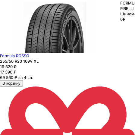
FORMU
PIRELLI
Шином
0₽
Formula ROSSO
255
/50
R20
109
V
XL
19 320
₽
17 390
₽
69 560 ₽ за 4 шт.
В корзину