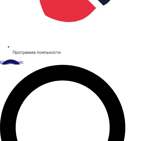
Программа лояльности
Шинсервис