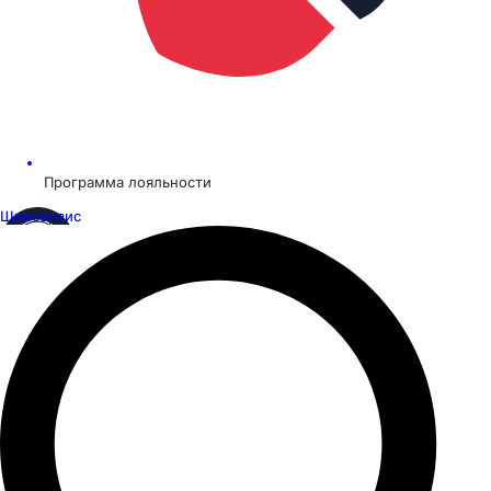
Программа лояльности
Шинсервис