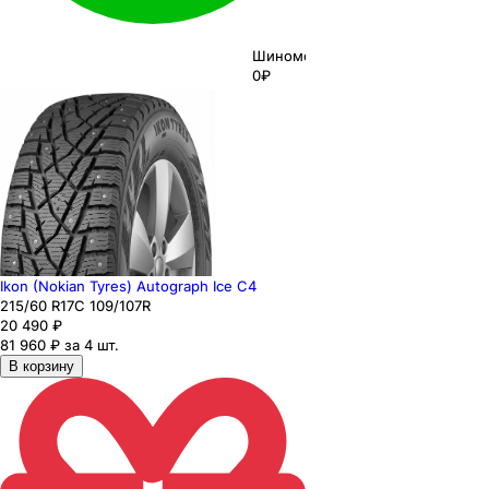
Шиномонтаж
0₽
Ikon (Nokian Tyres) Autograph Ice C4
215
/60
R17C
109/107
R
20 490
₽
81 960 ₽ за 4 шт.
В корзину