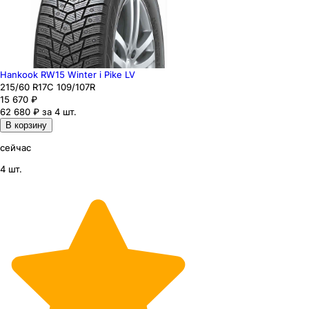
Hankook RW15 Winter i Pike LV
215
/60
R17C
109/107
R
15 670
₽
62 680 ₽ за 4 шт.
В корзину
сейчас
4 шт.