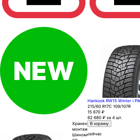
Hankook RW15 Winter i Pi
215
/60
R17C
109/107
R
15 670
₽
62 680 ₽ за 4 шт.
Хранение до
В корзину
монтажа 0₽
сейчас
Шиномонтаж