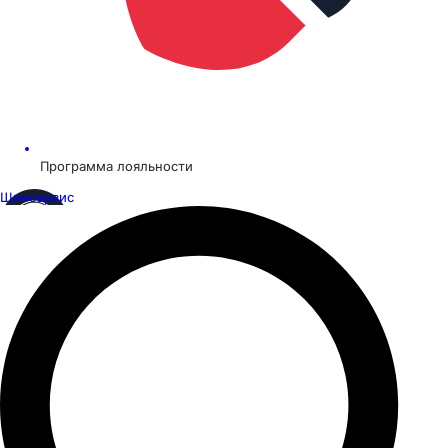
Программа лояльности
Шинсервис