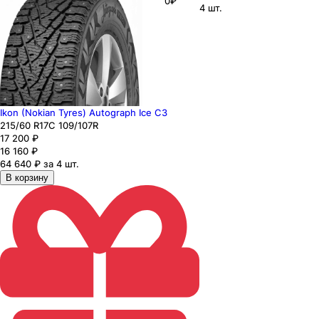
0₽
4 шт.
Ikon (Nokian Tyres) Autograph Ice C3
215
/60
R17C
109/107
R
17 200
₽
16 160
₽
64 640 ₽ за 4 шт.
В корзину