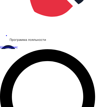
Программа лояльности
Шинсервис