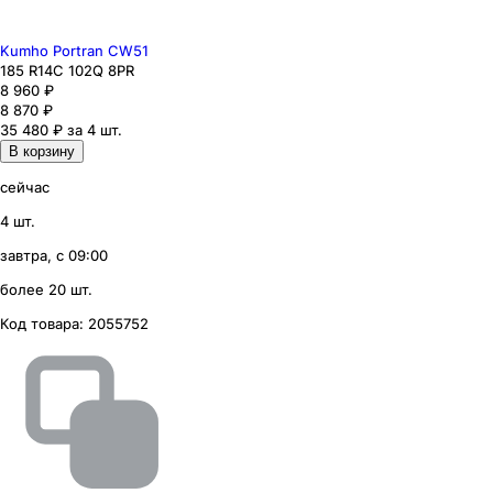
Kumho Portran CW51
185
R14C
102
Q
8PR
8 960
₽
8 870
₽
35 480 ₽ за 4 шт.
В корзину
сейчас
4 шт.
завтра, с 09:00
более 20 шт.
Код товара:
2055752