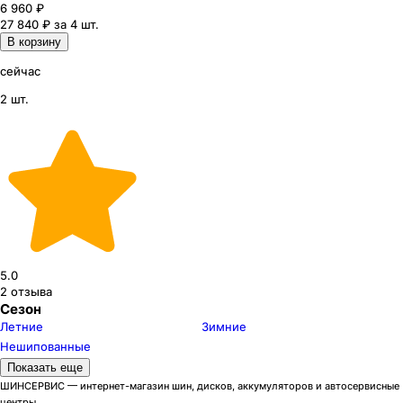
6 960
₽
27 840 ₽ за 4 шт.
В корзину
сейчас
2 шт.
5.0
2
отзыва
Сезон
Летние
Зимние
Нешипованные
Модели летних шин Kumho
Показать еще
Portran KC53
2
ШИНСЕРВИС — интернет-магазин шин, дисков, аккумуляторов и автосервисные
центры.