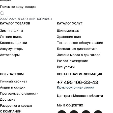
Модели зимних шин Kumho
Portran CW51
2
Поиск по коду товара
Шиноразмеры
R13
R13C
R14
2002-
2026
© ООО «ШИНСЕРВИС»
R15
R15C
R16
КАТАЛОГ ТОВАРОВ
КАТАЛОГ УСЛУГ
R16C
R17
R17C
Зимние шины
Шиномонтаж
R18
R19
R20
Летние шины
Хранение шин
R21
R22
Колесные диски
Техническое обслуживание
Бренды
Аккумуляторы
Бесплатная диагностика
Cordiant
Hankook
Автотовары
Замена масла в двигателе
Bars
Delinte
Типоразмеры
Развал-схождение
Все услуги
R
14C
ПОКУПАТЕЛЯМ
КОНТАКТНАЯ ИНФОРМАЦИЯ
165/70 R14C
185/— R14C
Личный кабинет
175/65 R14C
195/— R14C
+7 495 106-33-43
Акции и скидки
Круглосуточная линия
Программа лояльности
Центры в Москве и области
Доставка
Рассрочка и кредит
МЫ В СОЦСЕТЯХ
О КОМПАНИИ