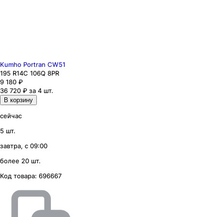
Kumho Portran CW51
195
R14C
106
Q
8PR
9 180
₽
36 720 ₽ за 4 шт.
В корзину
сейчас
5 шт.
завтра, с 09:00
более 20 шт.
Код товара:
696667