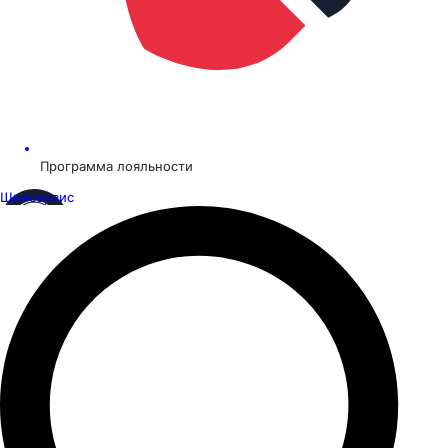
Программа лояльности
Шинсервис