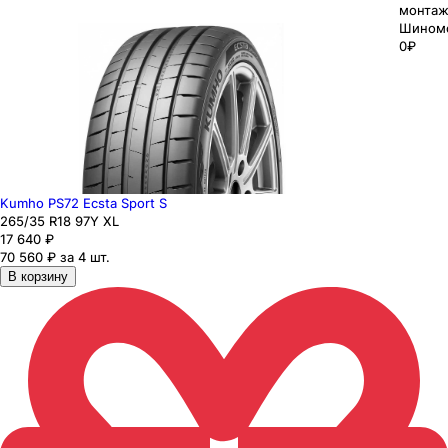
монтаж
Шином
0₽
Kumho PS72 Ecsta Sport S
265
/35
R18
97
Y
XL
17 640
₽
70 560 ₽ за 4 шт.
В корзину