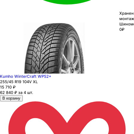
Хранен
монтаж
Шином
0₽
Kumho WinterCraft WP52+
255
/45
R19
104
V
XL
15 710
₽
62 840 ₽ за 4 шт.
В корзину