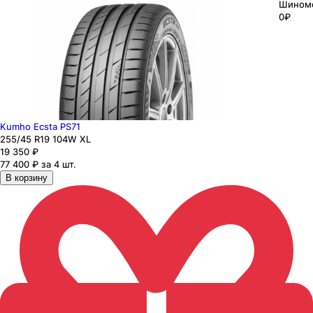
Шином
0₽
Kumho Ecsta PS71
255
/45
R19
104
W
XL
19 350
₽
77 400 ₽ за 4 шт.
В корзину