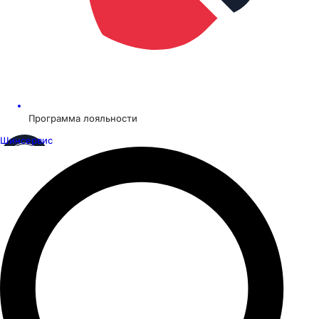
Программа лояльности
Шинсервис