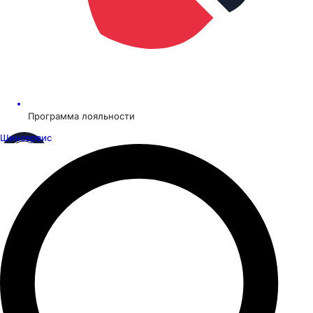
Программа лояльности
Шинсервис