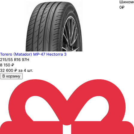
Шином
0₽
Torero (Matador) MP-47 Hectorra 3
215
/55
R16
97
H
8 150
₽
32 600 ₽ за 4 шт.
В корзину