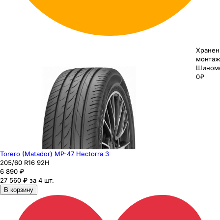
Хранен
монтаж
Шином
0₽
Torero (Matador) MP-47 Hectorra 3
205
/60
R16
92
H
6 890
₽
27 560 ₽ за 4 шт.
В корзину