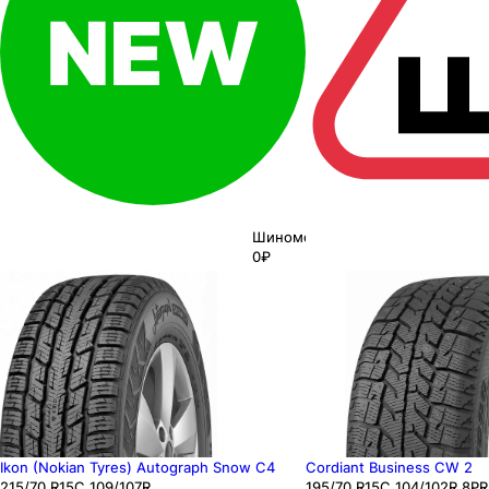
Шиномонтаж
0₽
Ikon (Nokian Tyres) Autograph Snow C4
Cordiant Business CW 2
215
/70
R15C
109/107
R
195
/70
R15C
104/102
R
8PR