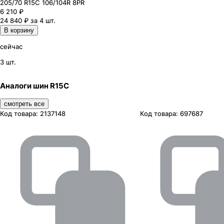
205
/70
R15C
106/104
R
8PR
6 210
₽
24 840 ₽ за 4 шт.
В корзину
сейчас
3 шт.
Аналоги шин R15C
смотреть все
Код товара:
2137148
Код товара:
697687