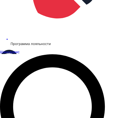
Программа лояльности
Шинсервис