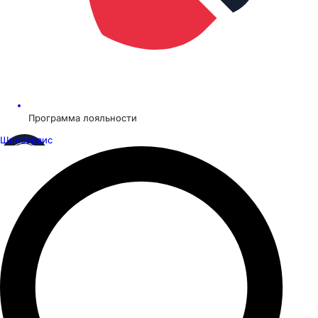
Программа лояльности
Шинсервис