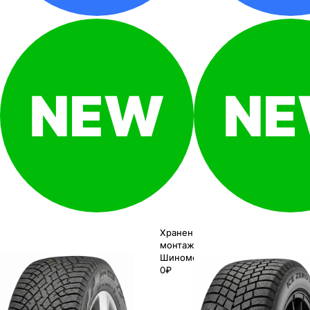
Хранение до
монтажа 0₽
Шиномонтаж
0₽