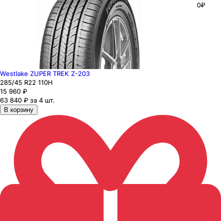
0₽
Westlake ZUPER TREK Z-203
285
/45
R22
110
H
15 960
₽
63 840 ₽ за 4 шт.
В корзину