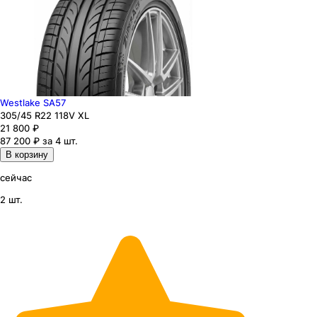
Westlake SA57
305
/45
R22
118
V
XL
21 800
₽
87 200 ₽ за 4 шт.
В корзину
сейчас
2 шт.