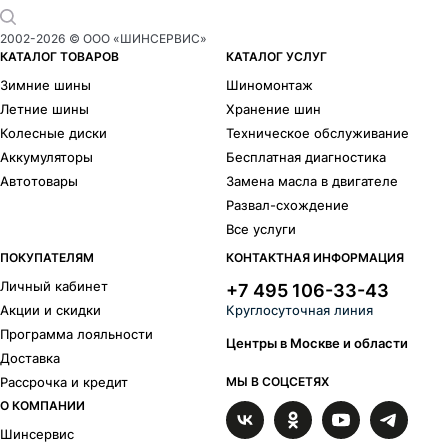
Crest dark
7
Crest
7
2002-
2026
© ООО «ШИНСЕРВИС»
Kaiman dark
2
КАТАЛОГ ТОВАРОВ
КАТАЛОГ УСЛУГ
Kaiman high gloss
2
Зимние шины
Шиномонтаж
Leipzig black
6
Летние шины
Хранение шин
Leipzig dark
7
Колесные диски
Техническое обслуживание
North dark
1
Аккумуляторы
Бесплатная диагностика
Panama dark
17
Автотовары
Замена масла в двигателе
Panama High Gloss
16
Развал-схождение
Quadro
1
Все услуги
Raise hg
1
Reef si SUV
1
ПОКУПАТЕЛЯМ
КОНТАКТНАЯ ИНФОРМАЦИЯ
Reef SUV
3
Личный кабинет
+7 495 106-33-43
Reef
2
Акции и скидки
Круглосуточная линия
Steam graphite
3
Программа лояльности
Steam
4
Центры в Москве и области
Доставка
Straight
2
Рассрочка и кредит
МЫ В СОЦСЕТЯХ
Strike graphite
3
О КОМПАНИИ
Strike
6
Tioga titan
1
Шинсервис