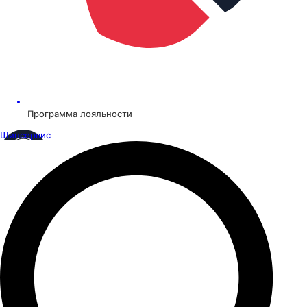
Программа лояльности
Шинсервис