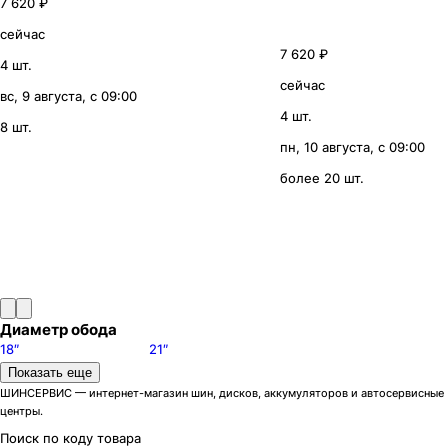
7 620 ₽
сейчас
7 620 ₽
4 шт.
сейчас
вс, 9 августа, с 09:00
4 шт.
8 шт.
пн, 10 августа, с 09:00
более 20 шт.
Диаметр обода
18″
21″
Модели дисков AEZ
Показать еще
Aruba dark
1
ШИНСЕРВИС — интернет-магазин шин, дисков, аккумуляторов и автосервисные
центры.
Cliff dark
3
Cliff
4
Поиск по коду товара