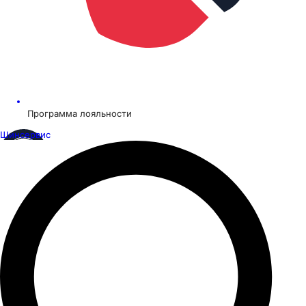
Программа лояльности
Шинсервис