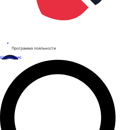
Программа лояльности
Шинсервис