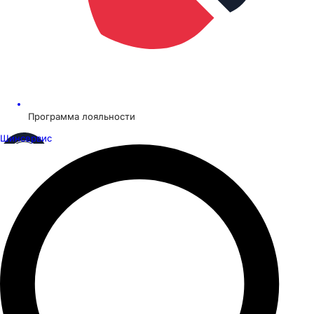
Программа лояльности
Шинсервис