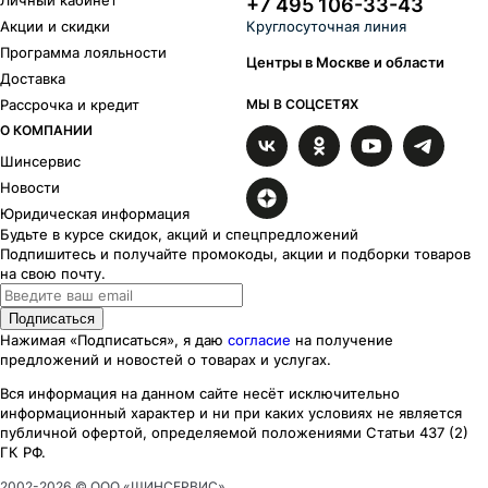
+7 495 106-33-43
Финчер
26
Акции и скидки
Круглосуточная линия
Флайт
13
Программа лояльности
Фриман
5
Центры в Москве и области
Доставка
Горизонт
6
Рассрочка и кредит
МЫ В СОЦСЕТЯХ
Грид
9
О КОМПАНИИ
Хафпайп
3
Хит
6
Шинсервис
Икигай
38
Новости
Калибр
9
Юридическая информация
Катар
18
Будьте в курсе скидок, акций и спецпредложений
Кайкос
6
Подпишитесь и получайте промокоды, акции и подборки товаров
на свою почту.
Кайт
1
Каzaнтип
62
Подписаться
Маскот
18
Нажимая «Подписаться», я даю
согласие
на получение
Майами лайт
18
предложений и новостей о товарах и услугах.
Майами
1
Вся информация на данном сайте несёт исключительно
Миконос
17
информационный характер
и ни при каких
условиях
не является
Мохито
2
публичной офертой, определяемой положениями Статьи 437 (2)
Moskva
52
ГК РФ.
Нокс
4
2002-
2026
© ООО «ШИНСЕРВИС»