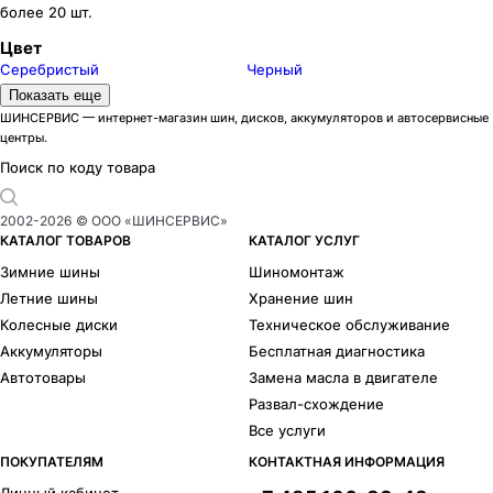
более 20 шт.
Цвет
Серебристый
Черный
Модели дисков iFree
Показать еще
Андерсен
16
ШИНСЕРВИС — интернет-магазин шин, дисков, аккумуляторов и автосервисные
центры.
Апероль
24
Аскет
67
Поиск по коду товара
Аврора
1
Азур
42
2002-
2026
© ООО «ШИНСЕРВИС»
Бэнкс
34
КАТАЛОГ ТОВАРОВ
КАТАЛОГ УСЛУГ
Big Byz
24
Зимние шины
Шиномонтаж
Бланш
10
Летние шины
Хранение шин
Бохо
18
Колесные диски
Техническое обслуживание
Бомбей
41
Аккумуляторы
Бесплатная диагностика
Бустер
4
Автотовары
Замена масла в двигателе
Дайс
30
Развал-схождение
Джет
24
Все услуги
Драйвер
8
Эрнесто
23
ПОКУПАТЕЛЯМ
КОНТАКТНАЯ ИНФОРМАЦИЯ
Эвил
3
Личный кабинет