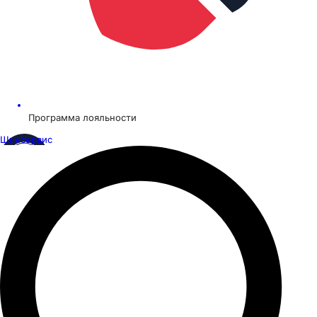
Программа лояльности
Шинсервис