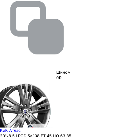
Шиномонтаж
0₽
КиК Атлас
20"x8.5J PCD 5x108 ЕТ 45 ЦО 63.35