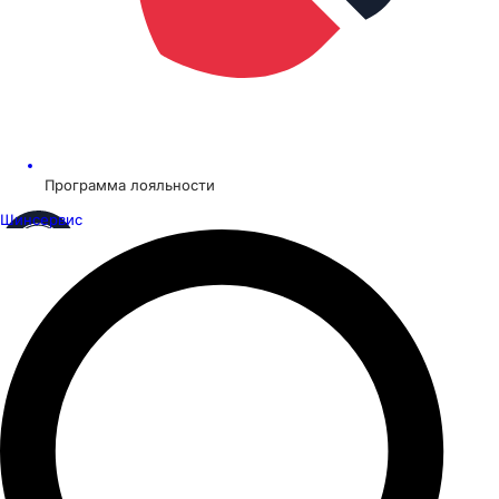
Программа лояльности
Шинсервис