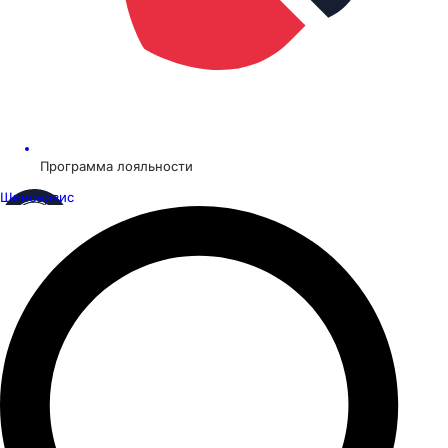
Программа лояльности
Шинсервис