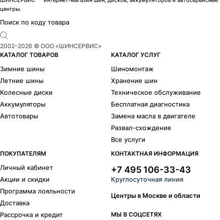
ШИНСЕРВИС — интернет-магазин шин, дисков, аккумуляторов и автосервисные
центры.
Адамар
5
Акцент-Оригинал
9
Поиск по коду товара
Акцент
16
Аламида
2
2002-
2026
© ООО «ШИНСЕРВИС»
Алгама
2
КАТАЛОГ ТОВАРОВ
КАТАЛОГ УСЛУГ
Андорра-Оригинал
1
Зимние шины
Шиномонтаж
Андорра
2
Летние шины
Хранение шин
Ариус
27
Колесные диски
Техническое обслуживание
Арнар-Оригинал
11
Аккумуляторы
Бесплатная диагностика
Арнар
24
Автотовары
Замена масла в двигателе
Атакама-Оригинал
1
Развал-схождение
Атакама
5
Все услуги
Атлант
4
Атлас-Оригинал
2
ПОКУПАТЕЛЯМ
КОНТАКТНАЯ ИНФОРМАЦИЯ
Атлас
37
Личный кабинет
+7 495 106-33-43
Аттика
1
Акции и скидки
Круглосуточная линия
Авиор
26
Программа лояльности
Айона
17
Центры в Москве и области
Доставка
Айсберг
1
Рассрочка и кредит
МЫ В СОЦСЕТЯХ
Backfire- Оригинал
2